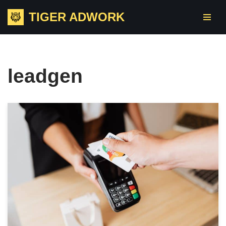
TIGER ADWORK
Skip
to
content
leadgen